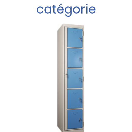
catégorie
ries lithium