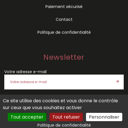
Paiement sécurisé
Contact
Politique de confidentialité
Newsletter
Votre adresse e-mail
Ce site utilise des cookies et vous donne le contrôle
J'accepte les
conditions générales de vente
et la
politique
sur ceux que vous souhaitez activer
de confidentialité
de SÉMIO
Tout accepter
Tout refuser
Personnaliser
Politique de confidentialité
Site créé par
Tout Simplement Digital