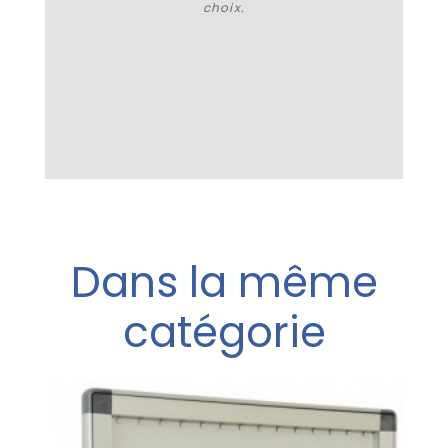
choix.
Plus de détails
Dans la même
catégorie
ronique