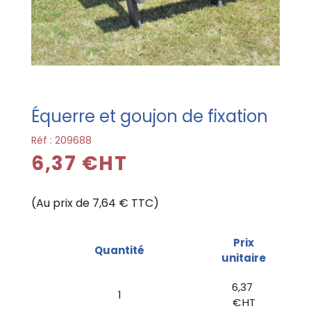
Équerre et goujon de fixation
Réf :
209688
6,37 €HT
(Au prix de 7,64 € TTC)
Prix
Quantité
unitaire
6,37
1
€ HT