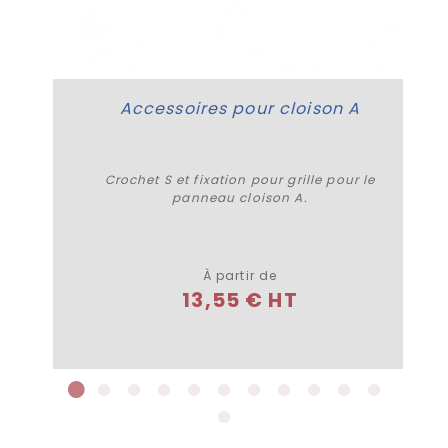
Accessoires pour cloison A
Crochet S et fixation pour grille pour le
panneau cloison A.
Plus de détails
À partir de
13,55 € HT