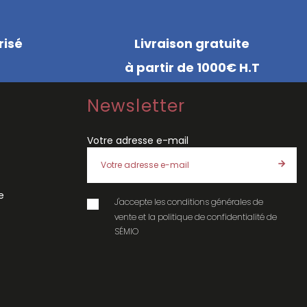
risé
Livraison gratuite
à partir de 1000€ H.T
Newsletter
Votre adresse e-mail
e
J'accepte les
conditions générales de
vente
et la
politique de confidentialité
de
SÉMIO