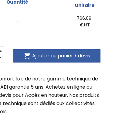
Quantité
unitaire
766,09
1
€ HT
shopping_cart
Ajouter au panier / devis
nfort fixe de notre gamme technique de
I garantie 5 ans. Achetez en ligne ou
evis pour Accès en hauteur. Nos produits
e technique sont dédiés aux collectivités
els.