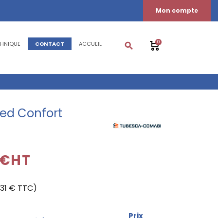
Mon compte
0
CHNIQUE
CONTACT
ACCUEIL
search
ed Confort
 €HT
,31 € TTC)
Prix