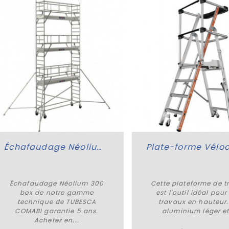
Échafaudage Néolium 300 box
Échafaudage Néolium 300
Cette plateforme de t
Plus de détails
Plus de détails
box de notre gamme
est l'outil idéal pour
technique de TUBESCA
travaux en hauteur.
COMABI garantie 5 ans.
aluminium léger et.
Achetez en...