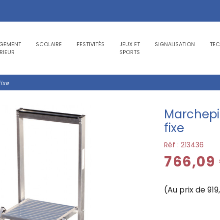
GEMENT
SCOLAIRE
FESTIVITÉS
JEUX ET
SIGNALISATION
TE
RIEUR
SPORTS
ixe
Marchepi
fixe
Réf :
213436
766,09
(Au prix de 919