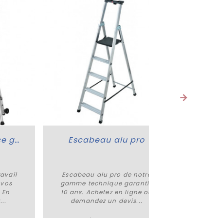
Plate-forme Véloce garde-corps à sangles
Escabeau alu pro
ravail
Escabeau alu pro de notre
Escabea
Plus de détails
 vos
gamme technique garantie
notre
 En
10 ans. Achetez en ligne ou
TUBESC
..
demandez un devis...
a