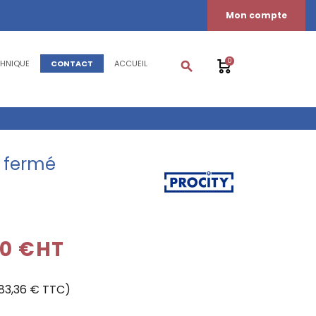
Mon compte
0
CHNIQUE
CONTACT
ACCUEIL
search
s fermé
80 €HT
083,36 € TTC)