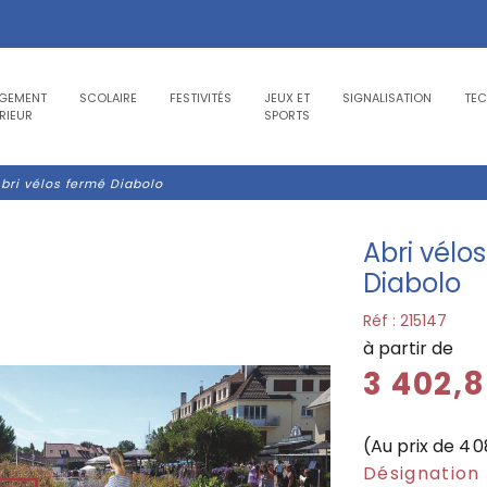
GEMENT
SCOLAIRE
FESTIVITÉS
JEUX ET
SIGNALISATION
TE
RIEUR
SPORTS
bri vélos fermé Diabolo
Abri vélo
Diabolo
Réf :
215147
à partir de
3 402,
(Au prix de 4 
Désignation