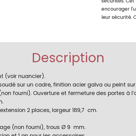
sécurisés. Cet
encourager l'u
leur sécurité.
Description
nt (voir nuancier).
soudé sur un cadre, finition acier galva ou peint sur
non fourni). Ouverture et fermeture des portes à l’a
m.
extension 2 places, largeur 189,7 cm.
crage (non fourni), trous Ø 9 mm.
sion et 1 an pour les accessoires.