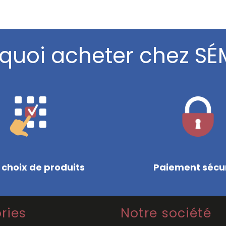
quoi acheter chez SÉ
 choix de produits
Paiement sécu
ries
Notre société