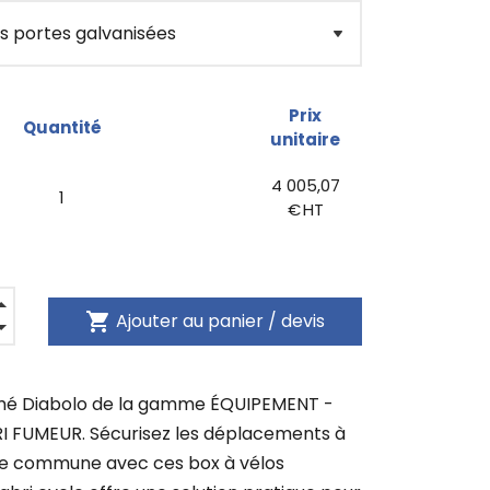
Prix
Quantité
unitaire
4 005,07
1
€ HT
shopping_cart
Ajouter au panier / devis
rmé Diabolo de la gamme ÉQUIPEMENT -
RI FUMEUR. Sécurisez les déplacements à
re commune avec ces box à vélos