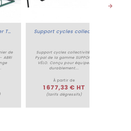
Support cyles acier Tamier
Support cycles collectivités Pypal
Ran
mier de
Support cycles collectivités
Rang
Plus de détails
- ABRI
Pypal de la gamme SUPPORT
gamme 
ange
VÉLO. Conçu pour équiper
SUPPORT
.
durablement...
u
À partir de
1 677,33 € HT
)
(tarifs dégressifs)
(