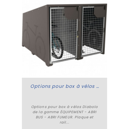
Options pour box à vélos Diabolo
Options pour box à vélos Diabolo
de la gamme ÉQUIPEMENT - ABRI
Plus de détails
BUS - ABRI FUMEUR. Plaque et
rail...