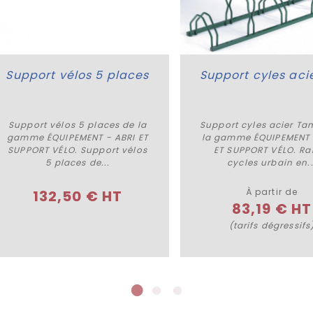
Support vélos 5 places
Support vélos 5 places de la
Support cyles acier Ta
Acheter
Plus de détails
gamme ÉQUIPEMENT - ABRI ET
la gamme ÉQUIPEMENT 
SUPPORT VÉLO. Support vélos
ET SUPPORT VÉLO. R
5 places de...
cycles urbain en..
À partir de
132,50 € HT
83,19 € HT
(tarifs dégressifs